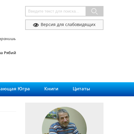
Форма поиска
Версия для слабовидящих
сохранишь
а Рябий
тающая Югра
Книги
Цитаты