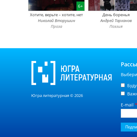
6+
Хотите, верьте – хотите, нет
День боренья
Николай Вторушин
Андрей Тарханов
Проза
Поэзия
Расс
Выбери
Буд
Важ
Югра литературная © 2026
E-mail