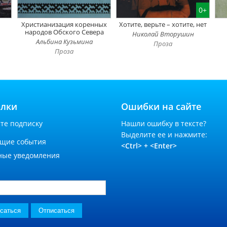
0+
Христианизация коренных
Хотите, верьте – хотите, нет
народов Обского Севера
Николай Вторушин
Альбина Кузьмина
Проза
Проза
ылки
Ошибки на сайте
те подписку
Нашли ошибку в тексте?
Выделите ее и нажмите:
ущие события
<Ctrl> + <Enter>
ные уведомления
*