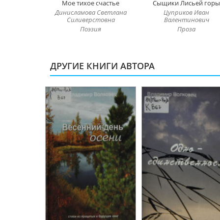
Мое тихое счастье
Сыщики Лисьей горы
Динисламова Светлана
Цуприков Иван
Силиверстовна
Валентинович
Поэзия
Проза
ДРУГИЕ КНИГИ АВТОРА