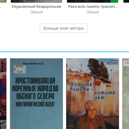
.
Окрыленный бездорожьем
Река моя, память-транзит...
Поэзия
Поэзия
Больше книг автора