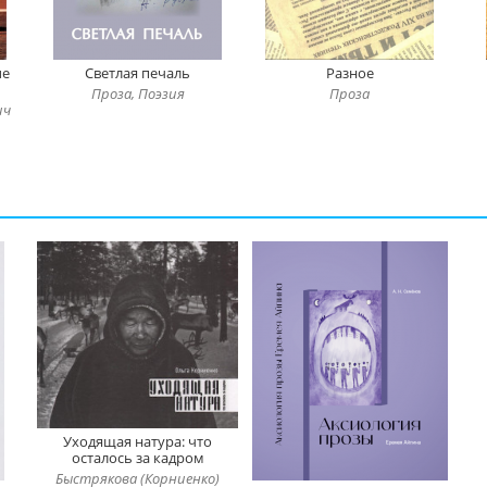
ые
Светлая печаль
Разное
Проза, Поэзия
Проза
ич
Уходящая натура: что
осталось за кадром
Быстрякова (Корниенко)