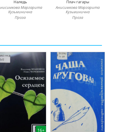
Наледь
Плач гагары
Анисимкова Маргарита
Анисимкова Маргарита
Кузьминична
Кузьминична
Проза
Проза
16+