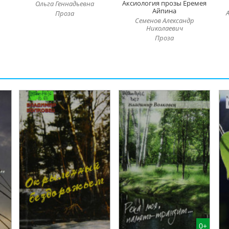
Аксиология прозы Еремея
Ольга Геннадьевна
Айпина
Проза
Семенов Александр
Николаевич
Проза
0+