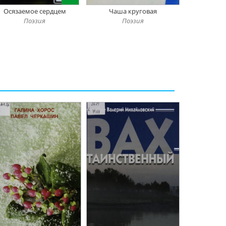
Осязаемое сердцем
Чаша круговая
Поэзия
Поэзия