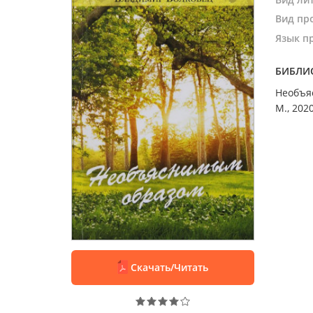
Вид пр
Язык п
БИБЛИ
Необъяс
М., 2020
Скачать/Читать