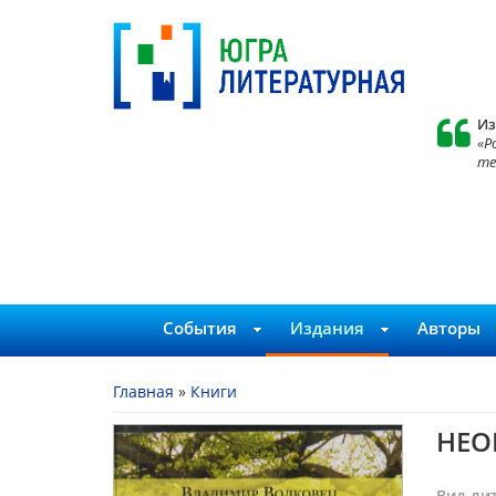
Из
«Р
те
События
Издания
Авторы
Вы здесь
Главная
»
Книги
НЕО
Вид ли